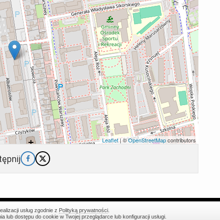
Leaflet
| ©
OpenStreetMap
contributors
ępnij
ealizacji usług zgodnie z
Polityką prywatności
.
Klauzula informacyjna RODO
lub dostępu do cookie w Twojej przeglądarce lub konfiguracji usługi.