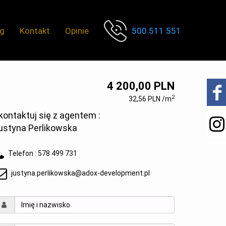
og
Kontakt
Opinie
500 511 551
4 200,00 PLN
2
32,56 PLN /m
kontaktuj się z agentem :
ustyna Perlikowska
Telefon :
578 499 731
justyna.perlikowska@adox-development.pl