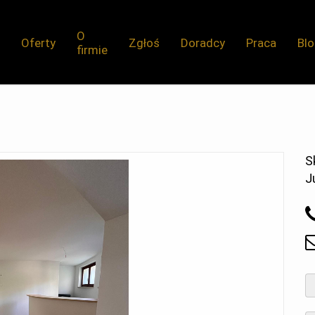
O
Oferty
Zgłoś
Doradcy
Praca
Bl
firmie
S
J