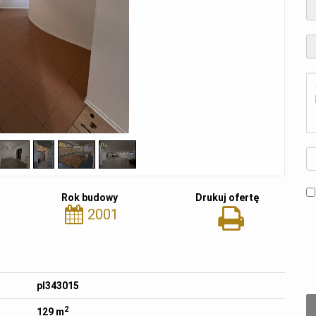
Rok budowy
Drukuj ofertę
2001
pl343015
2
129 m