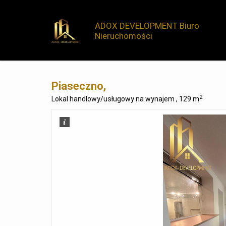
ADOX DEVELOPMENT Biuro
Nieruchomości
Piaseczno,
2
Lokal handlowy/usługowy na wynajem , 129 m