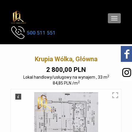
Toggle
navigatio
500 511 551
Krupia Wólka, Główna
2 800,00 PLN
2
Lokal handlowy/usługowy na wynajem , 33 m
2
84,85 PLN /m