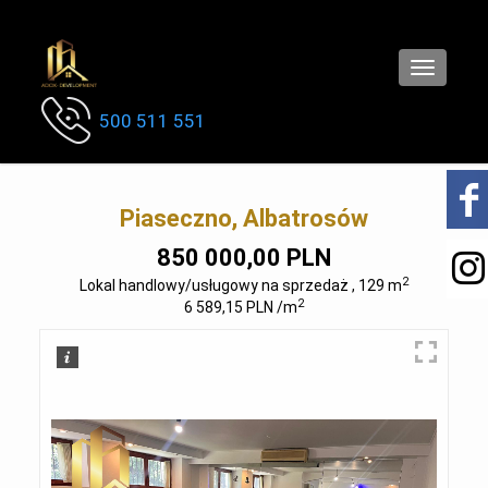
Toggle
navigatio
500 511 551
Piaseczno, Albatrosów
850 000,00 PLN
2
Lokal handlowy/usługowy na sprzedaż , 129 m
2
6 589,15 PLN /m