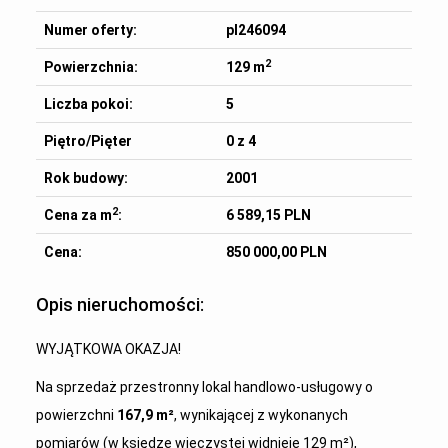
Numer oferty:
pl246094
2
Powierzchnia:
129 m
Liczba pokoi:
5
Piętro/Pięter
0 z 4
Rok budowy:
2001
2
Cena za m
:
6 589,15 PLN
Cena:
850 000,00 PLN
Opis nieruchomości:
WYJĄTKOWA OKAZJA!
Na sprzedaż przestronny lokal handlowo-usługowy o
powierzchni
167,9 m²
, wynikającej z wykonanych
pomiarów (w księdze wieczystej widnieje 129 m²),