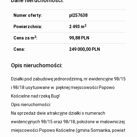
Dane nieruchomości:
Numer oferty:
pl257638
2
Powierzchnia:
2 493 m
2
Cena za m
:
99,88 PLN
Cena:
249 000,00 PLN
Opis nieruchomości:
Działki pod zabudowę jednorodzinną, nr ewidencyjne 98/15
i 98/18 usytuowane w pięknej miejscowości Popowo
Kościelne nad rzeką Bug!
Opis nieruchomości:
Na sprzedaż dwie atrakcyjne działki o numerach
ewidencyjnych 98/15 oraz 98/18, położone w malowniczej
miejscowości Popowo Kościelne (gmina Somianka, powiat