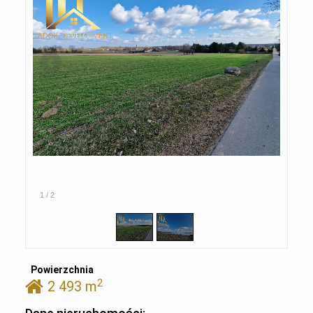
1
/
2
Powierzchnia
2
2 493 m