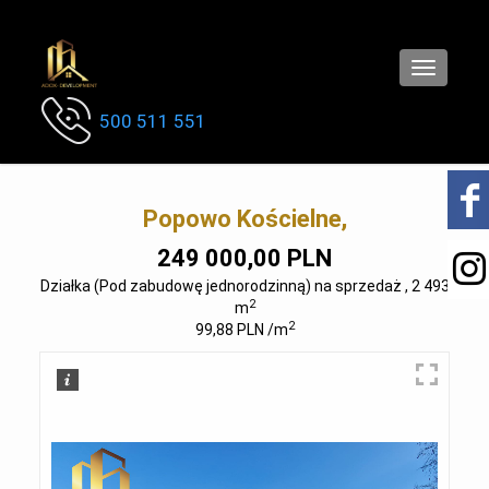
Toggle
navigatio
500 511 551
Popowo Kościelne,
249 000,00 PLN
Działka (Pod zabudowę jednorodzinną) na sprzedaż , 2 493
2
m
2
99,88 PLN /m