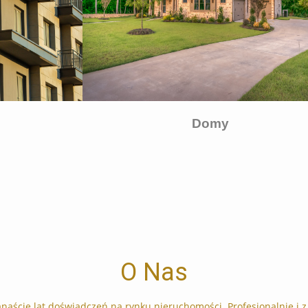
Domy
O Nas
naście lat doświadczeń na rynku nieruchomości. Profesjonalnie i z