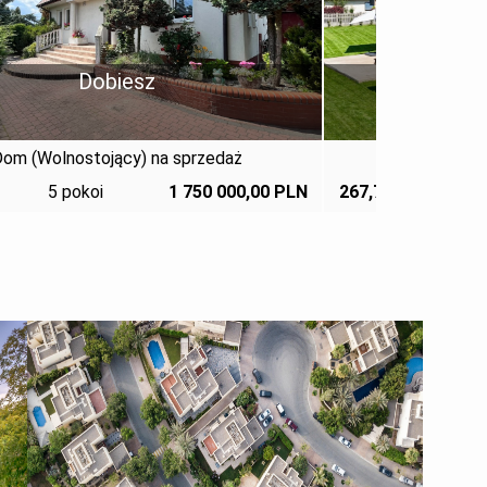
Księżak
Dom (Wolnostojący) na sprzedaż
2
2
7,76 m
6 pokoi
2 059 000,00 PLN
97,83 m