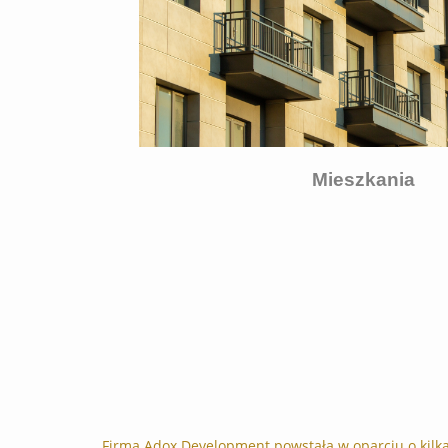
Mieszkania
Firma Adox Development powstała w oparciu o kilka