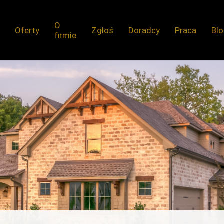
O
Oferty
Zgłoś
Doradcy
Praca
Bl
firmie