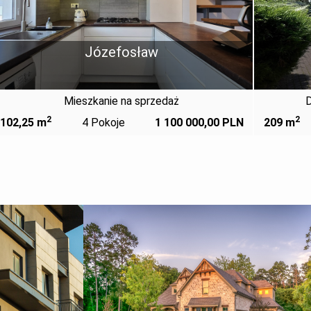
Dobiesz
Dom (Wolnostojący) na sprzedaż
2
PLN
209 m
5 pokoi
1 750 000,00 PLN
26