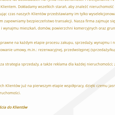
 Klientem. Dokładamy wszelkich starań, aby znaleźć nieruchomość s
ując czas naszych Klientów przedstawiamy im tylko wyselekcjonow
im zapewniamy bezpieczeństwo transakcji. Nasza firma zajmuje si
y i wynajmu mieszkań, domów, powierzchni komercyjnych oraz grun
 prawne na każdym etapie procesu zakupu, sprzedaży, wynajmu i n
towanie umowy, m.in.: rezerwacyjnej, przedwstępnej (sprzedaży/k
a strategia sprzedaży, a także reklama dla każdej nieruchomości; z
ch Klientów już na pierwszym etapie współpracy, dzięki czemu jas
eruchomości.
cia do Klientów