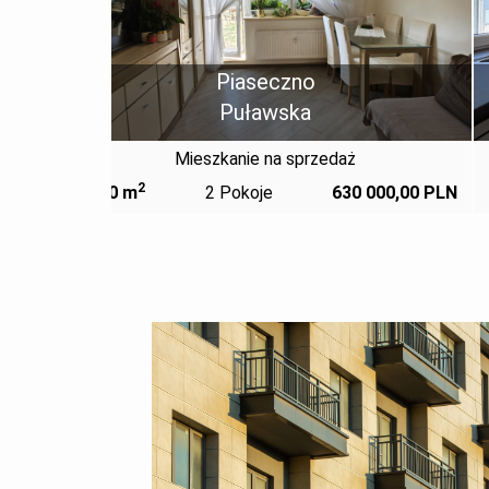
Józefosław
Mieszkanie na sprzedaż
2
 000,00 PLN
102,25 m
4 Pokoje
1 100 000,00 