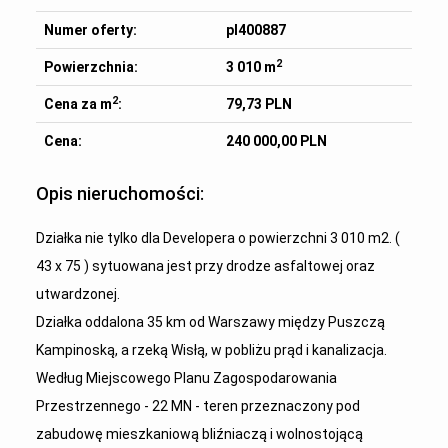
Numer oferty:
pl400887
2
Powierzchnia:
3 010 m
2
Cena za m
:
79,73 PLN
Cena:
240 000,00 PLN
Opis nieruchomości:
Działka nie tylko dla Developera o powierzchni 3 010 m2. (
43 x 75 ) sytuowana jest przy drodze asfaltowej oraz
utwardzonej.
Działka oddalona 35 km od Warszawy między Puszczą
Kampinoską, a rzeką Wisłą, w pobliżu prąd i kanalizacja.
Według Miejscowego Planu Zagospodarowania
Przestrzennego - 22 MN - teren przeznaczony pod
zabudowę mieszkaniową bliźniaczą i wolnostojącą