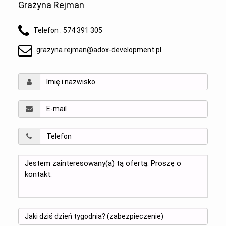
Grażyna Rejman
Telefon :
574 391 305
grazyna.rejman@adox-development.pl