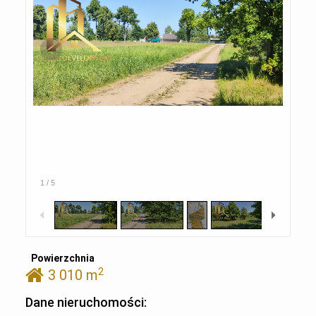
1
/
5
Powierzchnia
2
3 010 m
Dane nieruchomości: