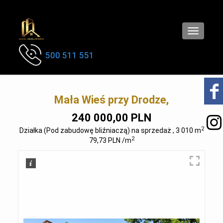
Toggle
navigatio
500 511 551
Mała Wieś przy Drodze,
240 000,00 PLN
2
Działka (Pod zabudowę bliźniaczą) na sprzedaż , 3 010 m
2
79,73 PLN /m