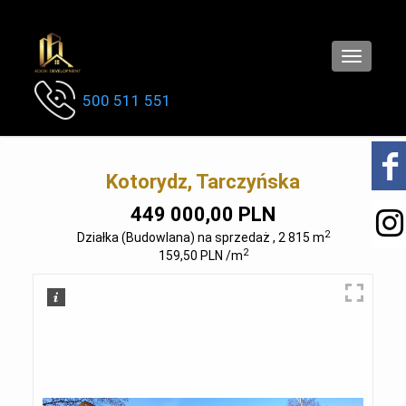
Toggle
navigatio
500 511 551
Kotorydz, Tarczyńska
449 000,00 PLN
2
Działka (Budowlana) na sprzedaż , 2 815 m
2
159,50 PLN /m