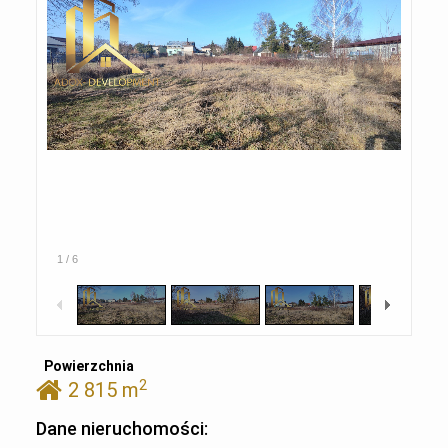
1
/
6
Powierzchnia
2
2 815 m
Dane nieruchomości: