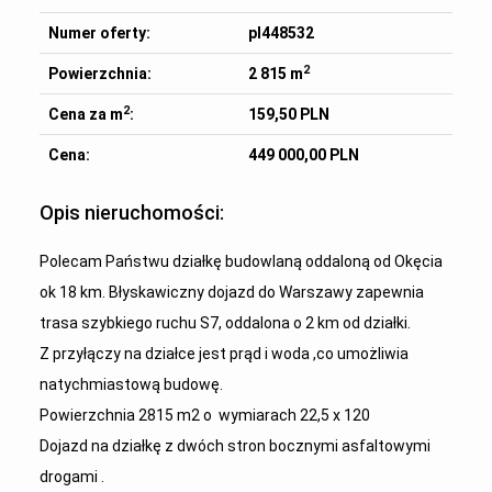
Numer oferty:
pl448532
2
Powierzchnia:
2 815 m
2
Cena za m
:
159,50 PLN
Cena:
449 000,00 PLN
Opis nieruchomości:
Polecam Państwu działkę budowlaną oddaloną od Okęcia
ok 18 km. Błyskawiczny dojazd do Warszawy zapewnia
trasa szybkiego ruchu S7, oddalona o 2 km od działki.
Z przyłączy na działce jest prąd i woda ,co umożliwia
natychmiastową budowę.
Powierzchnia 2815 m2 o wymiarach 22,5 x 120
Dojazd na działkę z dwóch stron bocznymi asfaltowymi
drogami .